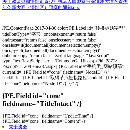
关于邀请参加深圳市青少年机器人联盟赛暨深港澳大湾区青少
年创新大赛（深圳区）预赛的通知.doc
/PE.ContentPage
2017-04-30
color:
PE.Label id="转换标题字型"
titleFontType="字形"
oncontextmenu='return false'
ondragstart='return false' onselectstart ='return false'
onselect='if(document.all)document.selection.empty()'
oncopy='if(document.all)document.selection.empty()'
onbeforecopy='return false'
<script language="JavaScript"
type="text/JavaScript" src="/Common/GetHits.aspx?id=287">
</script>
1
1
2
0
/Item/287.aspx
]
{PE.Label id="手机类_网站顶部"
currentId="{PE.Field id="cone" fieldname="NodeID" /}"
backlink="{PE.Label id='取得节点链接路径' nodeId='{PE.Field
id="cone" fieldname="NodeID" /}' /}" /}
{PE.Field id="cone"
fieldname="TitleIntact" /}
{PE.Field id="cone" fieldname="UpdateTime" /}
{PE.Field id="cone" fieldname="Content" /}
关于协会